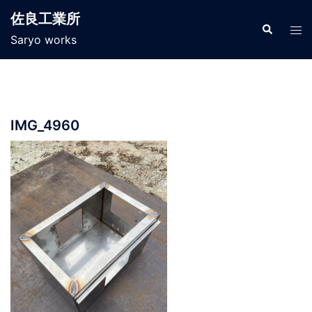
コ
佐良工業所
ン
検
ト
索
Saryo works
テ
グ
ン
ル
ツ
メ
へ
ニ
ス
ュ
IMG_4960
キ
ー
ッ
プ