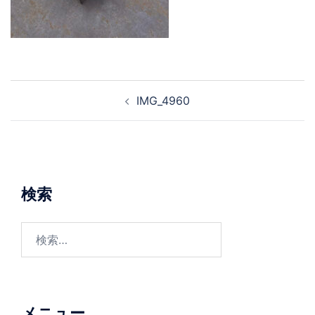
投
IMG_4960
稿
ナ
ビ
ゲ
ー
検索
シ
ョ
検
ン
索:
メニュー