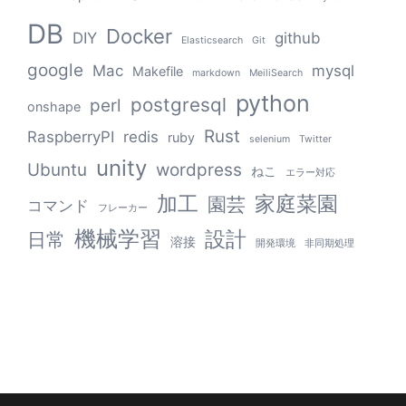
DB
Docker
DIY
github
Elasticsearch
Git
google
Mac
mysql
Makefile
markdown
MeiliSearch
python
postgresql
perl
onshape
Rust
RaspberryPI
redis
ruby
selenium
Twitter
unity
Ubuntu
wordpress
ねこ
エラー対応
加工
家庭菜園
園芸
コマンド
フレーカー
機械学習
設計
日常
溶接
開発環境
非同期処理