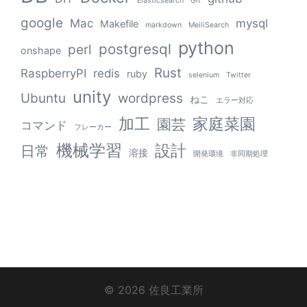
Elasticsearch
Git
google
Mac
mysql
Makefile
markdown
MeiliSearch
python
postgresql
perl
onshape
Rust
RaspberryPI
redis
ruby
selenium
Twitter
unity
Ubuntu
wordpress
ねこ
エラー対応
加工
家庭菜園
園芸
コマンド
フレーカー
機械学習
設計
日常
溶接
開発環境
非同期処理
© 2026 佐良工業所