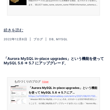
何処かのテーブルにあるはずのカラムを検索する場合、以下のクエリを実行し
ます。 SELECT table_name, column_name FROM information_schema.col
umns WHERE column_name = '検索したいカラム名' AND table_schema =
'検索したいデータベース名';
続きを読む
2022年12月8日
ブログ
DB
,
MYSQL
「Aurora MySQL in-place upgrades」という機能を使って
MySQL 5.6 => 5.7 にアップグレード,
ものづくりのブログ
1 User
「Aurora MySQL in-place upgrades」という機能
を使って MySQL 5.6 => 5.7 にア…
https://a1026302.hatenablog.com/entry/2021/06/01/150637
「Amazon RDS for MySQL バージョン5.6」のサポートが2021年8月3日とい
うことで、その前にMySQLのアップグレードを行いたいと思い「Aurora MyS
QL in-place upgrades」という機能を使って 「MySQL v5.6 -> v5.7」 にアッ