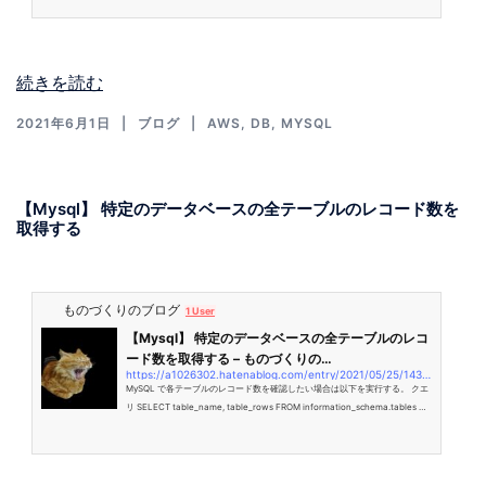
プグレードするテストをしてみました。 関連ニュース 関連ドキュメント 「in-
place upgrade」とは やりたいこと 作業手順 データベース作成 「in-place u
pgrades」でバージョンアップ 「バージョン」変更 DB インスタンスを変更
関連ニュース aws.amazon.comaws.am…
続きを読む
2021年6月1日
ブログ
AWS
,
DB
,
MYSQL
【Mysql】 特定のデータベースの全テーブルのレコード数を
取得する
ものづくりのブログ
1 User
【Mysql】 特定のデータベースの全テーブルのレコ
ード数を取得する – ものづくりの…
https://a1026302.hatenablog.com/entry/2021/05/25/143904
MySQL で各テーブルのレコード数を確認したい場合は以下を実行する。 クエ
リ SELECT table_name, table_rows FROM information_schema.tables W
HERE table_schema = '{{データベース名}}'; information_schema.tables は
テーブルのメタデータを格納しているテーブルです。 TABLE_SCHEMA にデー
タベース名、TABLE_NAME にテーブル名が格納されているので、それを利用
して絞り込みが可能です。 TABLE_ROWS が行数になります。これを表示すれ