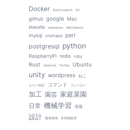
Docker
Elasticsearch
Git
google
github
Mac
Makefile
markdown
MeiliSearch
perl
mysql
onshape
python
postgresql
RaspberryPI
redis
ruby
Rust
Ubuntu
selenium
Twitter
unity
wordpress
ねこ
コマンド
エラー対応
フレーカー
加工
家庭菜園
園芸
機械学習
日常
溶接
設計
開発環境
非同期処理