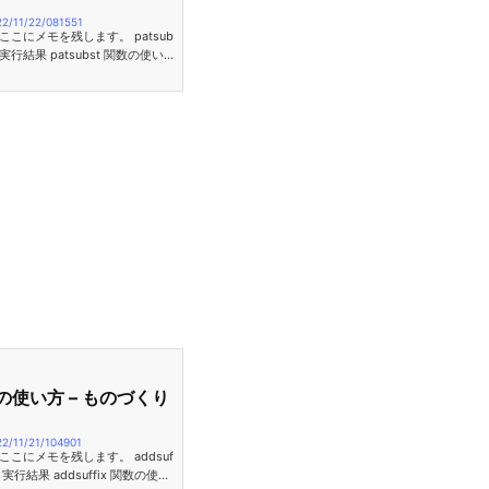
22/11/22/081551
ここにメモを残します。 patsub
 実行結果 patsubst 関数の使い
EMENT, TEXT)TEXT 内から PAT
T に置き換えます。 PATTERN は
のすべての文字とマッチさせます。
’ はPATTERN の なかの ‘%’ に
…
 関数の使い方 – ものづくり
22/11/21/104901
ここにメモを残します。 addsuf
 実行結果 addsuffix 関数の使い