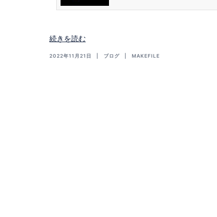
方 使い方 引数の NAMES は一連の名
SUFFIX はユニットとして使用されます。S
の終わりに追加され、結果的に大きな名前
いだに入れて連結されます。 $(addsuffix SU
kefile 以下のような Makefile を作成します。 
続きを読む
2022年11月21日
ブログ
MAKEFILE