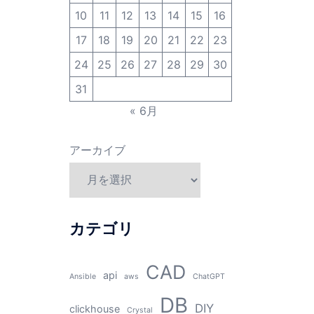
10
11
12
13
14
15
16
17
18
19
20
21
22
23
24
25
26
27
28
29
30
31
« 6月
アーカイブ
カテゴリ
CAD
api
Ansible
aws
ChatGPT
DB
DIY
clickhouse
Crystal