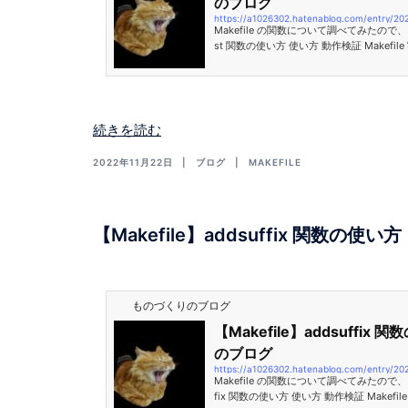
のブログ
https://a1026302.hatenablog.com/entry/20
Makefile の関数について調べてみたので、
st 関数の使い方 使い方 動作検証 Makefile
方 使い方 $(patsubst PATTERN, REPLAC
TERN にマッチしたものを REPLACEMEN
ワイルドカードの ‘%’ を含み、語のなか
REPLACEMENT にも ‘%’ がある場合、その ‘%
マッチしたテキストに置換されます。 動作
続きを読む
2022年11月22日
ブログ
MAKEFILE
【Makefile】addsuffix 関数の使い方
ものづくりのブログ
【Makefile】addsuffix
のブログ
https://a1026302.hatenablog.com/entry/20
Makefile の関数について調べてみたので、
fix 関数の使い方 使い方 動作検証 Makefile