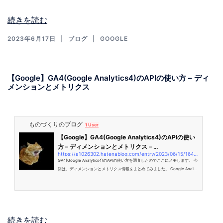
概要 情報を記入すると、利用規約のモーダルが表示されるので「同意する」ボ
タンをクリックします。 「測定ID」取得 「管理…
続きを読む
2023年6月17日
ブログ
GOOGLE
【Google】GA4(Google Analytics4)のAPIの使い方 – ディ
メンションとメトリクス
ものづくりのブログ
1 User
【Google】GA4(Google Analytics4)のAPIの使い
方 – ディメンションとメトリクス – …
https://a1026302.hatenablog.com/entry/2023/06/15/164701
GA4(Google Analytics4)のAPIの使い方を調査したのでここにメモします。 今
回は、ディメンションとメトリクス情報をまとめてみました。 Google Analyti
cs Data API のディメンションとメトリクス 参考 Dimensions Metrics API 実
行 コード RunReportRequest パラメータ 実行結果 Google Analytics Data A
PI のディメンションとメトリクス 参考 developers.google.com Dimensions
Dimensions 情報の一部は以下の通りです。 API名 UI名 説明 achiev…
続きを読む