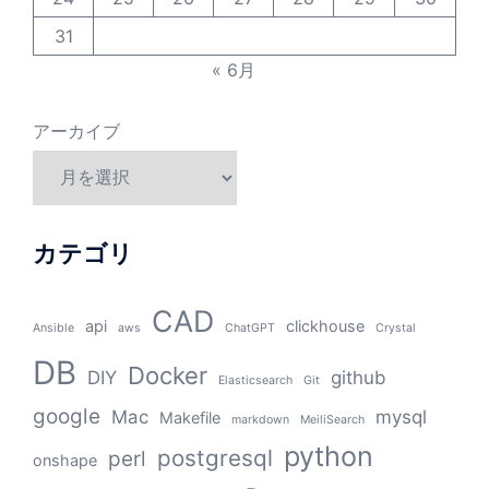
31
« 6月
アーカイブ
カテゴリ
CAD
api
clickhouse
Ansible
aws
ChatGPT
Crystal
DB
Docker
DIY
github
Elasticsearch
Git
google
Mac
mysql
Makefile
markdown
MeiliSearch
python
postgresql
perl
onshape