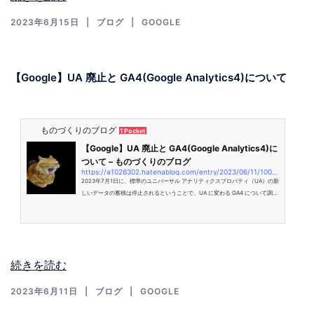
2023年6月15日
ブログ
GOOGLE
【Google】UA 廃止と GA4(Google Analytics4)について
ものづくりのブログ
1 Pocket
【Google】UA 廃止と GA4(Google Analytics4)に
ついて – ものづくりのブログ
https://a1026302.hatenablog.com/entry/2023/06/11/100750
2023年7月1日に、標準のユニバーサル アナリティクスプロパティ（UA）の新
しいデータの蓄積は停止されるということで、UA に変わる GA4 について調べ
てみました。 Google からのお知らせ ユニバーサル アナリティクス(UA)廃止
について GA4 移行方法 Google アナリティクス 現在の Google アナリティク
スの種類 ユニバーサルアナリティクス（UA） GA4(Google Analytics4) 今後
の流れ UA から GA4 の移行について UA から GA4 の変更点 「イベント」中心
の計測方法 「予測機能」の導入 「プライバシーへの配慮」 Google からのお
続きを読む
知…
2023年6月11日
ブログ
GOOGLE