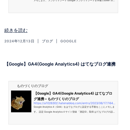
メモします。 スプレッドシート Google スプレッドシートを準備 Looker Stu
dio Looker Studioで新しいレポートを作成 データソースを追加 散布図を作成
散布図のカスタマイズ スプレッドシート Google スプレッドシートを準備 Lo
oker Studio に取り込むスプレッドシートを Google Drive データの列に適当
なラベル（例: 「X軸」「Y軸」など）を付加 データの形式を確認し、数値デー
タが必要な場合は数値の形式に統一 Looker Studio Looker St…
続きを読む
2024年12月13日
ブログ
GOOGLE
【Google】GA4(Google Analytics4) はてなブログ連携
ものづくりのブログ
【Google】GA4(Google Analytics4) はてなブロ
グ連携 – ものづくりのブログ
https://a1026302.hatenablog.com/entry/2023/06/17/164853
Google Analytics 4（GA4）をはてなブログに設定する手順をここにメモしま
す。 設定 Google Analytics 4 サイト登録 「測定ID」取得 はてなブログの設定
「測定ID」入力 設定 Google Analytics 4 サイト登録 GA4 (https://www.goog
le.com/analytics/web/?hl=ja)で「測定を開始」ログインをします。以下の情
報を記入します。 アカウント設定 プロパティ設定 詳細オプション ビジネスの