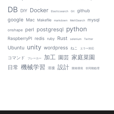
DB
Docker
DIY
github
Elasticsearch
Git
google
Mac
mysql
Makefile
markdown
MeiliSearch
python
postgresql
perl
onshape
Rust
RaspberryPI
redis
ruby
selenium
Twitter
unity
Ubuntu
wordpress
ねこ
エラー対応
加工
家庭菜園
園芸
コマンド
フレーカー
機械学習
設計
日常
溶接
開発環境
非同期処理