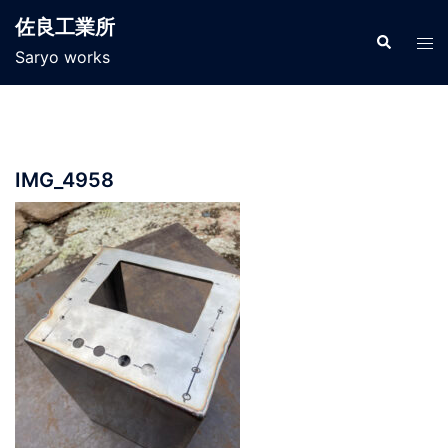
コ
佐良工業所
ン
検
ト
索
Saryo works
テ
グ
ン
ル
ツ
メ
へ
ニ
ス
ュ
IMG_4958
キ
ー
ッ
プ