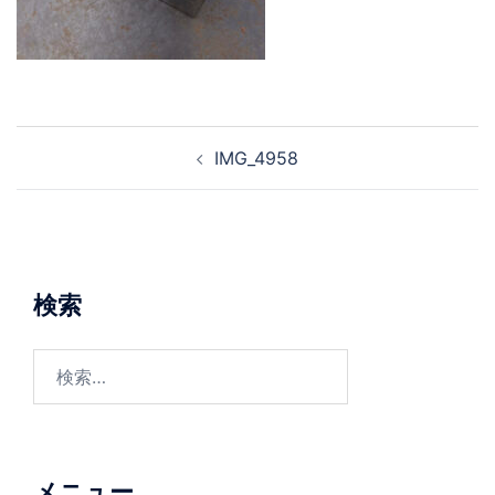
投
IMG_4958
稿
ナ
ビ
ゲ
ー
検索
シ
ョ
検
ン
索:
メニュー