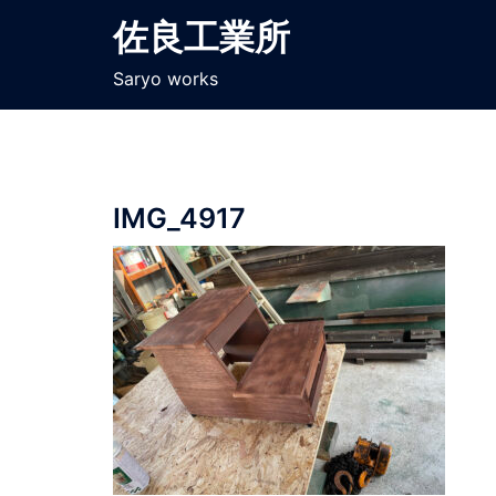
コ
佐良工業所
ン
テ
Saryo works
ン
ツ
へ
ス
IMG_4917
キ
ッ
プ