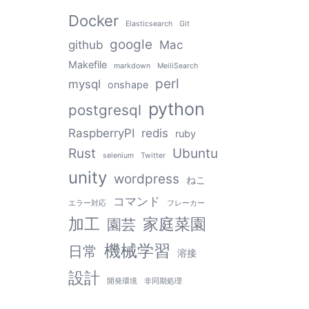
Docker
Elasticsearch
Git
google
github
Mac
Makefile
markdown
MeiliSearch
perl
mysql
onshape
python
postgresql
RaspberryPI
redis
ruby
Rust
Ubuntu
selenium
Twitter
unity
wordpress
ねこ
コマンド
エラー対応
フレーカー
加工
家庭菜園
園芸
機械学習
日常
溶接
設計
開発環境
非同期処理