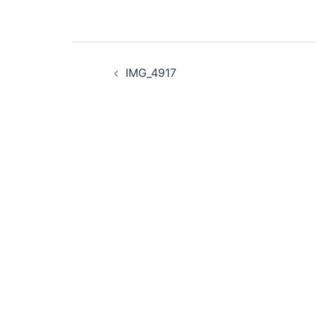
投
IMG_4917
稿
ナ
ビ
ゲ
ー
シ
ョ
ン