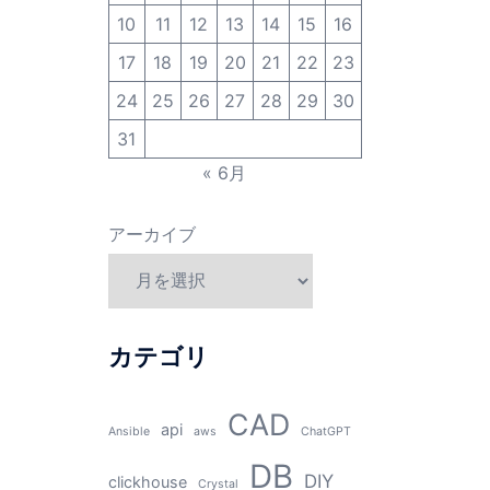
10
11
12
13
14
15
16
17
18
19
20
21
22
23
24
25
26
27
28
29
30
31
« 6月
アーカイブ
カテゴリ
CAD
api
Ansible
aws
ChatGPT
DB
DIY
clickhouse
Crystal