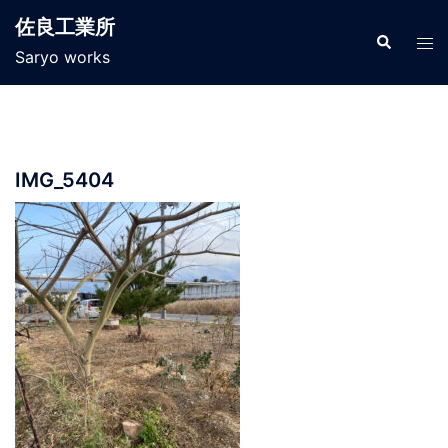
コ
佐良工業所
ン
検
ト
索
Saryo works
テ
グ
ン
ル
ツ
メ
へ
ニ
ス
ュ
IMG_5404
キ
ー
ッ
プ