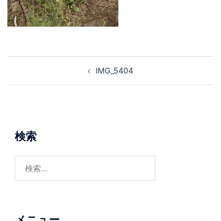
投
IMG_5404
稿
ナ
ビ
ゲ
ー
検索
シ
ョ
検
ン
索:
メニュー