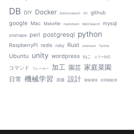
DB
Docker
DIY
github
Elasticsearch
Git
google
Mac
mysql
Makefile
markdown
MeiliSearch
python
postgresql
perl
onshape
Rust
RaspberryPI
redis
ruby
selenium
Twitter
unity
Ubuntu
wordpress
ねこ
エラー対応
加工
家庭菜園
園芸
コマンド
フレーカー
機械学習
設計
日常
溶接
開発環境
非同期処理