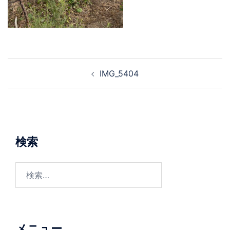
投
IMG_5404
稿
ナ
ビ
ゲ
ー
検索
シ
ョ
検
ン
索:
メニュー