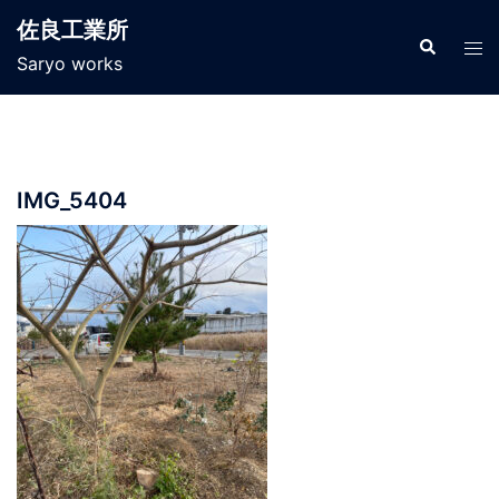
コ
佐良工業所
ン
検
ト
索
Saryo works
テ
グ
ン
ル
ツ
メ
へ
ニ
ス
ュ
IMG_5404
キ
ー
ッ
プ