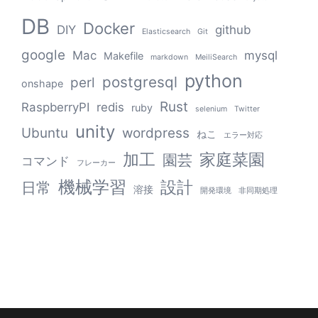
DB
Docker
DIY
github
Elasticsearch
Git
google
Mac
mysql
Makefile
markdown
MeiliSearch
python
postgresql
perl
onshape
Rust
RaspberryPI
redis
ruby
selenium
Twitter
unity
Ubuntu
wordpress
ねこ
エラー対応
加工
家庭菜園
園芸
コマンド
フレーカー
機械学習
設計
日常
溶接
開発環境
非同期処理