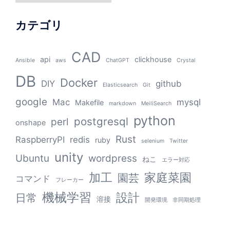
カテゴリ
CAD
api
clickhouse
Ansible
aws
ChatGPT
Crystal
DB
Docker
DIY
github
Elasticsearch
Git
google
Mac
mysql
Makefile
markdown
MeiliSearch
python
postgresql
perl
onshape
Rust
RaspberryPI
redis
ruby
selenium
Twitter
unity
Ubuntu
wordpress
ねこ
エラー対応
加工
家庭菜園
園芸
コマンド
フレーカー
機械学習
設計
日常
溶接
開発環境
非同期処理