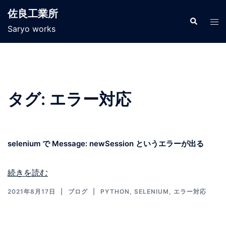
コ
佐良工業所
ン
検
ト
索
Saryo works
テ
グ
ン
ル
ツ
メ
へ
ニ
ス
ュ
タグ:
エラー対応
キ
ー
ッ
プ
selenium で Message: newSession というエラーが出る
続きを読む
2021年8月17日
ブログ
PYTHON
,
SELENIUM
,
エラー対応