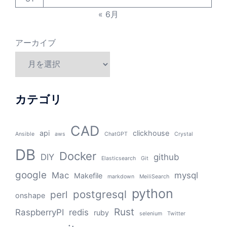
« 6月
アーカイブ
カテゴリ
CAD
api
clickhouse
Ansible
aws
ChatGPT
Crystal
DB
Docker
DIY
github
Elasticsearch
Git
google
Mac
mysql
Makefile
markdown
MeiliSearch
python
postgresql
perl
onshape
Rust
RaspberryPI
redis
ruby
selenium
Twitter