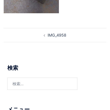
投
IMG_4958
稿
ナ
ビ
ゲ
ー
検索
シ
ョ
検
ン
索:
メニュー