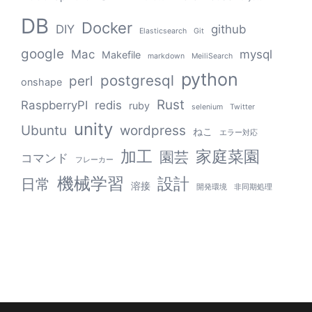
DB
Docker
DIY
github
Elasticsearch
Git
google
Mac
mysql
Makefile
markdown
MeiliSearch
python
postgresql
perl
onshape
Rust
RaspberryPI
redis
ruby
selenium
Twitter
unity
Ubuntu
wordpress
ねこ
エラー対応
加工
家庭菜園
園芸
コマンド
フレーカー
機械学習
設計
日常
溶接
開発環境
非同期処理