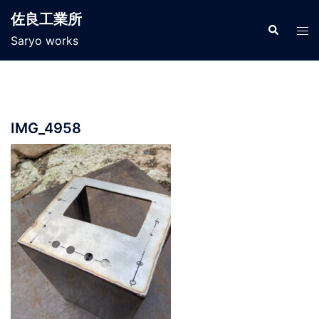
コ
佐良工業所
ン
検
ト
索
Saryo works
テ
グ
ン
ル
ツ
メ
へ
ニ
ス
ュ
IMG_4958
キ
ー
ッ
プ