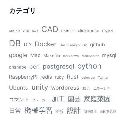
カテゴリ
CAD
api
clickhouse
Ansible
aws
ChatGPT
Crystal
DB
Docker
DIY
github
Elasticsearch
Git
google
Mac
mysql
Makefile
markdown
MeiliSearch
python
postgresql
perl
onshape
Rust
RaspberryPI
redis
ruby
selenium
Twitter
unity
Ubuntu
wordpress
ねこ
エラー対応
加工
家庭菜園
園芸
コマンド
フレーカー
機械学習
設計
日常
溶接
開発環境
非同期処理