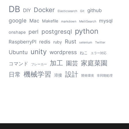
DB
Docker
DIY
github
Elasticsearch
Git
google
Mac
mysql
Makefile
markdown
MeiliSearch
python
postgresql
perl
onshape
Rust
RaspberryPI
redis
ruby
selenium
Twitter
unity
Ubuntu
wordpress
ねこ
エラー対応
加工
家庭菜園
園芸
コマンド
フレーカー
機械学習
設計
日常
溶接
開発環境
非同期処理