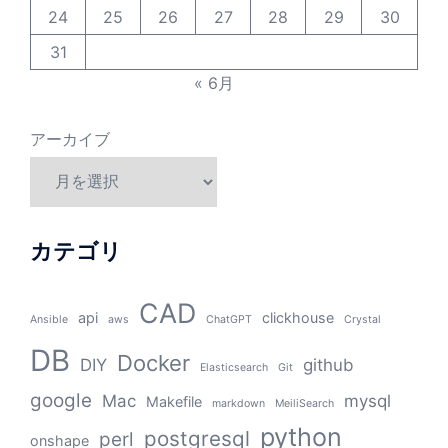
24
25
26
27
28
29
30
31
« 6月
アーカイブ
カテゴリ
CAD
api
clickhouse
Ansible
aws
ChatGPT
Crystal
DB
Docker
DIY
github
Elasticsearch
Git
google
Mac
mysql
Makefile
markdown
MeiliSearch
python
postgresql
perl
onshape