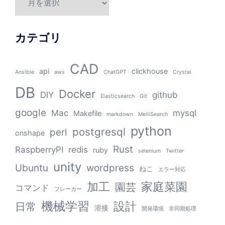
カテゴリ
CAD
api
clickhouse
Ansible
aws
ChatGPT
Crystal
DB
Docker
DIY
github
Elasticsearch
Git
google
Mac
mysql
Makefile
markdown
MeiliSearch
python
postgresql
perl
onshape
Rust
RaspberryPI
redis
ruby
selenium
Twitter
unity
Ubuntu
wordpress
ねこ
エラー対応
加工
家庭菜園
園芸
コマンド
フレーカー
機械学習
設計
日常
溶接
開発環境
非同期処理