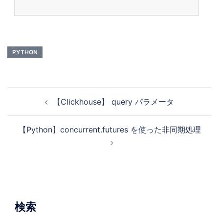
の時点で、有効なエスケープ シーケンスではないバックスラッシュと文字のペ
アは DeprecationWarning という SyntaxError になるそうです。 www.flake
8rules.com 修正 "\W" -> r"\W" のように raw 文字列にすることで警告が消え
ました。 修正前 re.sub("\W", "_", string).strip("_") 修正後 re.sub(r…
PYTHON
【Clickhouse】 query パラメータ
【Python】concurrent.futures を使った非同期処理
検索