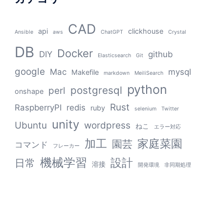
CAD
api
clickhouse
Ansible
aws
ChatGPT
Crystal
DB
Docker
DIY
github
Elasticsearch
Git
google
Mac
mysql
Makefile
markdown
MeiliSearch
python
postgresql
perl
onshape
Rust
RaspberryPI
redis
ruby
selenium
Twitter
unity
Ubuntu
wordpress
ねこ
エラー対応
加工
家庭菜園
園芸
コマンド
フレーカー
機械学習
設計
日常
溶接
開発環境
非同期処理