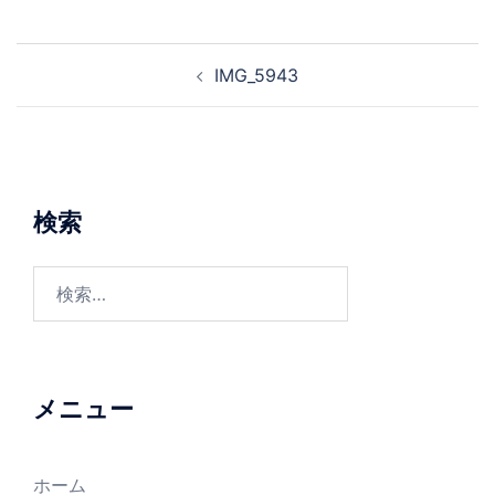
投
IMG_5943
稿
ナ
ビ
ゲ
ー
検索
シ
ョ
検
ン
索:
メニュー
ホーム