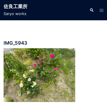
コ
佐良工業所
ン
検
ト
索
Saryo works
テ
グ
ン
ル
ツ
メ
へ
ニ
ス
ュ
IMG_5943
キ
ー
ッ
プ