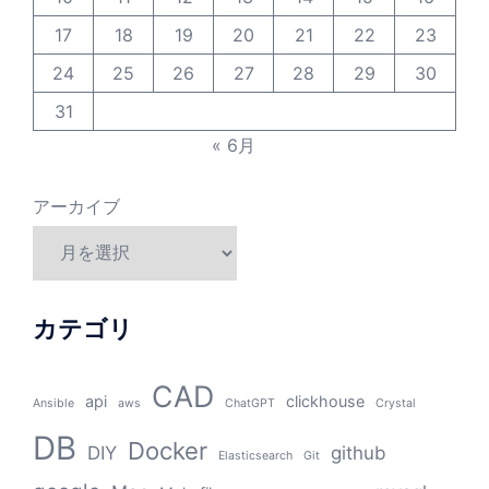
17
18
19
20
21
22
23
24
25
26
27
28
29
30
31
« 6月
アーカイブ
カテゴリ
CAD
api
clickhouse
Ansible
aws
ChatGPT
Crystal
DB
Docker
DIY
github
Elasticsearch
Git