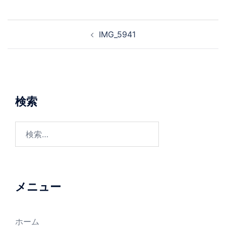
投
IMG_5941
稿
ナ
ビ
ゲ
ー
検索
シ
ョ
検
ン
索:
メニュー
ホーム