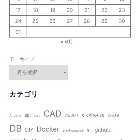
17
18
19
20
21
22
23
24
25
26
27
28
29
30
31
« 6月
アーカイブ
カテゴリ
CAD
api
clickhouse
Ansible
aws
ChatGPT
Crystal
DB
Docker
DIY
github
Elasticsearch
Git