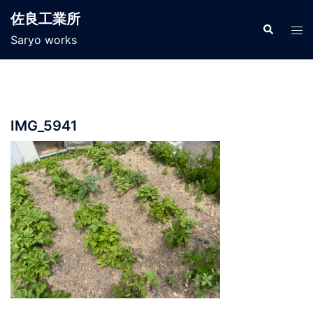
コ
佐良工業所
ン
検
ト
索
Saryo works
テ
グ
ン
ル
ツ
メ
へ
ニ
ス
ュ
IMG_5941
キ
ー
ッ
プ