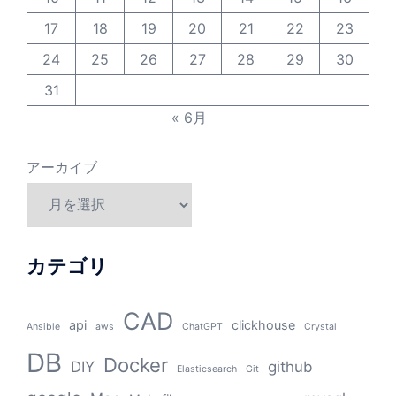
17
18
19
20
21
22
23
24
25
26
27
28
29
30
31
« 6月
アーカイブ
カテゴリ
CAD
api
clickhouse
Ansible
aws
ChatGPT
Crystal
DB
Docker
DIY
github
Elasticsearch
Git