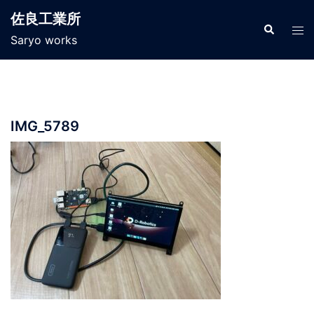
コ
佐良工業所
ン
検
ト
索
Saryo works
テ
グ
ン
ル
ツ
メ
へ
ニ
ス
ュ
IMG_5789
キ
ー
ッ
プ