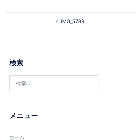
投
IMG_5789
稿
ナ
ビ
ゲ
ー
検索
シ
ョ
検
ン
索:
メニュー
ホーム