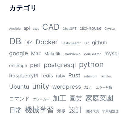
カテゴリ
CAD
api
clickhouse
Ansible
aws
ChatGPT
Crystal
DB
Docker
DIY
github
Elasticsearch
Git
google
Mac
mysql
Makefile
markdown
MeiliSearch
python
postgresql
perl
onshape
Rust
RaspberryPI
redis
ruby
selenium
Twitter
unity
Ubuntu
wordpress
ねこ
エラー対応
加工
家庭菜園
園芸
コマンド
フレーカー
機械学習
設計
日常
溶接
開発環境
非同期処理