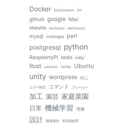
Docker
Elasticsearch
Git
google
github
Mac
Makefile
markdown
MeiliSearch
perl
mysql
onshape
python
postgresql
RaspberryPI
redis
ruby
Rust
Ubuntu
selenium
Twitter
unity
wordpress
ねこ
コマンド
エラー対応
フレーカー
加工
家庭菜園
園芸
機械学習
日常
溶接
設計
開発環境
非同期処理