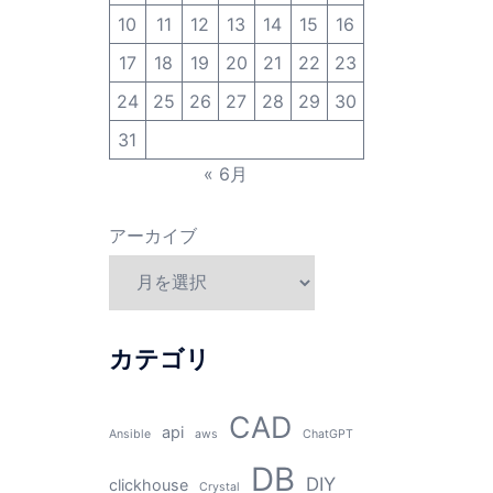
10
11
12
13
14
15
16
17
18
19
20
21
22
23
24
25
26
27
28
29
30
31
« 6月
アーカイブ
カテゴリ
CAD
api
Ansible
aws
ChatGPT
DB
DIY
clickhouse
Crystal