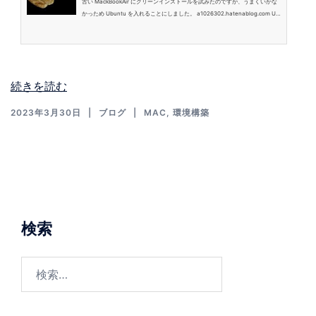
古い MackBookAir にクリーンインストールを試みたのですが、うまくいかな
かっため Ubuntu を入れることにしました。 a1026302.hatenablog.com Ub
untu を入れたら wifi が使えなくて困ったので、対応方法をここにメモしま
す。 実行コマンド $ sudo apt update $ sudo update-pciids $ sudo apt inst
all firmware-b43-installer $ sudo rebootupdate-pciids は pci.ids の現在の
バージョンをプライマリ配布サイトからダウンロードしてインストールするも
の…
続きを読む
2023年3月30日
ブログ
MAC
,
環境構築
検索