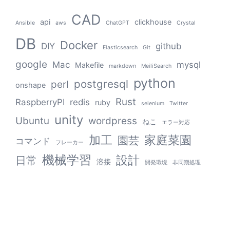
CAD
api
clickhouse
Ansible
aws
ChatGPT
Crystal
DB
Docker
DIY
github
Elasticsearch
Git
google
Mac
mysql
Makefile
markdown
MeiliSearch
python
postgresql
perl
onshape
Rust
RaspberryPI
redis
ruby
selenium
Twitter
unity
Ubuntu
wordpress
ねこ
エラー対応
加工
家庭菜園
園芸
コマンド
フレーカー
機械学習
設計
日常
溶接
開発環境
非同期処理