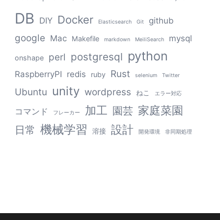
DB
Docker
DIY
github
Elasticsearch
Git
google
Mac
mysql
Makefile
markdown
MeiliSearch
python
postgresql
perl
onshape
Rust
RaspberryPI
redis
ruby
selenium
Twitter
unity
Ubuntu
wordpress
ねこ
エラー対応
加工
家庭菜園
園芸
コマンド
フレーカー
機械学習
設計
日常
溶接
開発環境
非同期処理