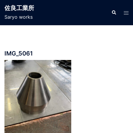
コ
佐良工業所
ン
検
ト
索
Saryo works
テ
グ
ン
ル
ツ
メ
へ
ニ
ス
ュ
IMG_5061
キ
ー
ッ
プ