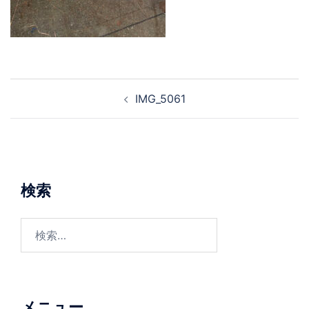
投
IMG_5061
稿
ナ
ビ
ゲ
ー
検索
シ
ョ
検
ン
索:
メニュー