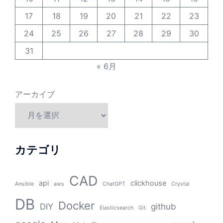
17
18
19
20
21
22
23
24
25
26
27
28
29
30
31
« 6月
アーカイブ
カテゴリ
CAD
api
clickhouse
Ansible
aws
ChatGPT
Crystal
DB
Docker
DIY
github
Elasticsearch
Git