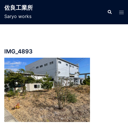
コ
佐良工業所
ン
検
ト
索
Saryo works
テ
グ
ン
ル
ツ
メ
へ
ニ
ス
ュ
IMG_4893
キ
ー
ッ
プ