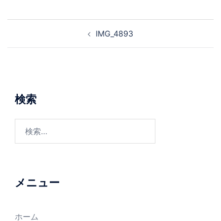
投
IMG_4893
稿
ナ
ビ
ゲ
ー
検索
シ
ョ
検
ン
索:
メニュー
ホーム