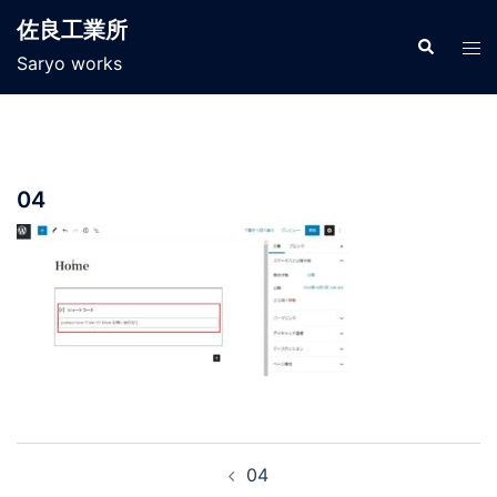
コ
佐良工業所
ン
検
ト
索
Saryo works
テ
グ
ン
ル
ツ
メ
へ
ニ
ス
ュ
04
キ
ー
ッ
プ
投
04
稿