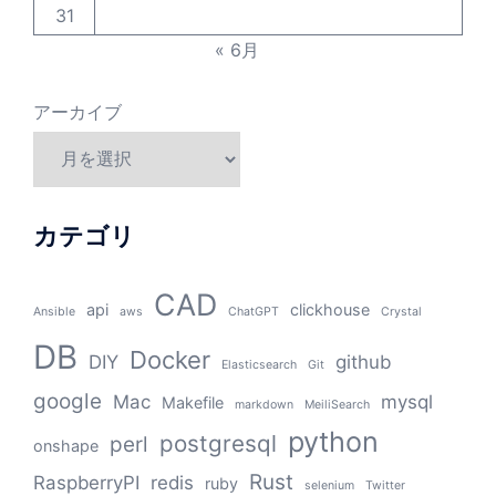
31
« 6月
アーカイブ
カテゴリ
CAD
api
clickhouse
Ansible
aws
ChatGPT
Crystal
DB
Docker
DIY
github
Elasticsearch
Git
google
Mac
mysql
Makefile
markdown
MeiliSearch
python
postgresql
perl
onshape
Rust
RaspberryPI
redis
ruby
selenium
Twitter