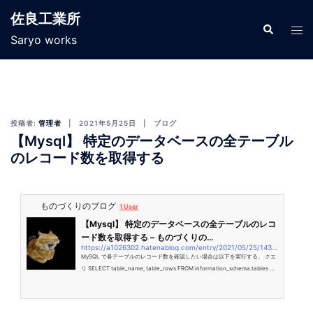
佐良工業所
Saryo works
投稿者:
管理者
2021年5月25日
ブログ
【Mysql】 特定のデータベースの全テーブル
のレコード数を取得する
ものづくりのブログ
1 User
【Mysql】 特定のデータベースの全テーブルのレコ
ード数を取得する – ものづくりの…
https://a1026302.hatenablog.com/entry/2021/05/25/143904
MySQL で各テーブルのレコード数を確認したい場合は以下を実行する。 クエ
リ SELECT table_name, table_rows FROM information_schema.tables W
HERE table_schema = '{{データベース名}}'; information_schema.tables は
テーブルのメタデータを格納しているテーブルです。 TABLE_SCHEMA にデー
タベース名、TABLE_NAME にテーブル名が格納されているので、それを利用