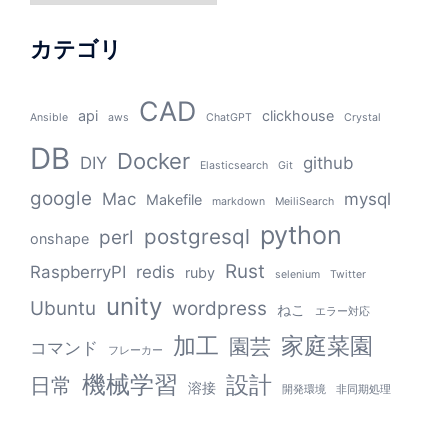
カテゴリ
CAD
api
clickhouse
Ansible
aws
ChatGPT
Crystal
DB
Docker
DIY
github
Elasticsearch
Git
google
Mac
mysql
Makefile
markdown
MeiliSearch
python
postgresql
perl
onshape
Rust
RaspberryPI
redis
ruby
selenium
Twitter
unity
Ubuntu
wordpress
ねこ
エラー対応
加工
家庭菜園
園芸
コマンド
フレーカー
機械学習
設計
日常
溶接
開発環境
非同期処理