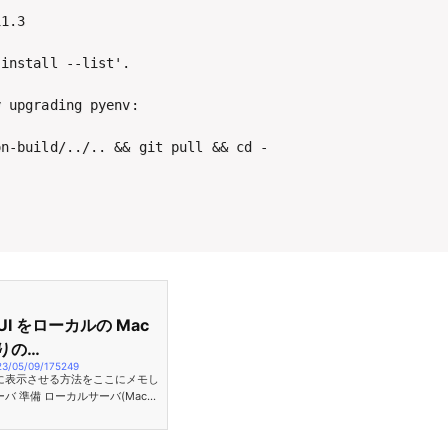
1.3

install --list'.

 upgrading pyenv:

on-build/../.. && git pull && cd -
I をローカルの Mac
りの…
23/05/09/175249
c に表示させる方法をここにメモし
バ 準備 ローカルサーバ(Mac)
モートサーバ側の作業 sshd 設定確
らリモートサーバに接続し、接続先
なります。 ローカルサーバ ssh