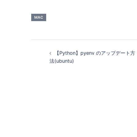
コマンドに -X オプションをつけてリモートサ
X {{リモートサーバ}} リモートサーバ リモート
コマンドを実行する…
MAC
【Python】pyenv のアップデート方
法(ubuntu)