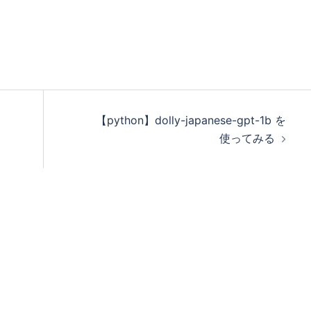
ーバに接続します。 % ssh -
サーバ(ubuntu)から xterm
【python】dolly-japanese-gpt-1b を
使ってみる