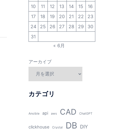
10
11
12
13
14
15
16
17
18
19
20
21
22
23
24
25
26
27
28
29
30
31
« 6月
アーカイブ
カテゴリ
CAD
api
Ansible
aws
ChatGPT
DB
DIY
clickhouse
Crystal