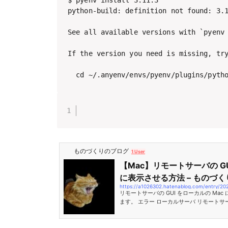
python-build: definition not found: 3.1
See all available versions with `pyenv 
If the version you need is missing, try
  cd ~/.anyenv/envs/pyenv/plugins/pyth
ものづくりのブログ
1 User
【Mac】リモートサーバの GU
に表示させる方法 – ものづく
https://a1026302.hatenablog.com/entry/20
リモートサーバの GUI をローカルの Ma
ます。 エラー ローカルサーバ リモートサー
側の作業 XQuartz インストール 確認 リ
認 動作確認 エラー 準備なしで、Macか
から xterm コマンドを実行するとエラーに