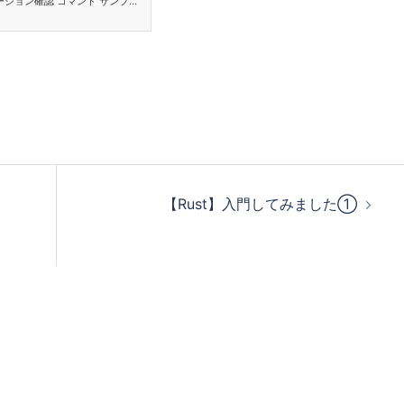
ージョン確認 コマンド サンプル
境 Ubuntu 22.04.1 Rust
//sh.rustup.rs -sSf | sh パ
ージョン確認 $ cargo –version
rustc –versi…
【Rust】入門してみました①