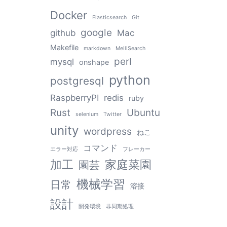
Docker
Elasticsearch
Git
google
github
Mac
Makefile
markdown
MeiliSearch
perl
mysql
onshape
python
postgresql
RaspberryPI
redis
ruby
Rust
Ubuntu
selenium
Twitter
unity
wordpress
ねこ
コマンド
エラー対応
フレーカー
加工
家庭菜園
園芸
機械学習
日常
溶接
設計
開発環境
非同期処理