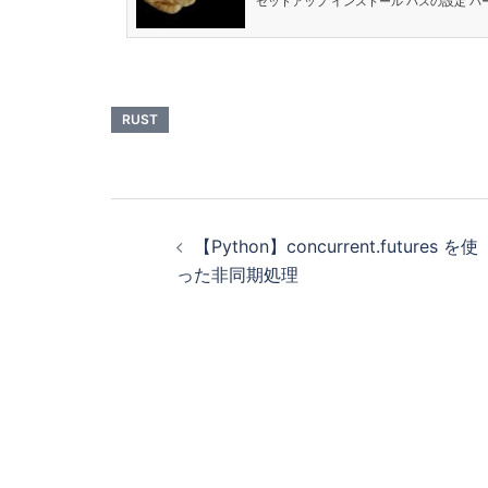
セットアップ インストール パスの設定 バ
コード rustc でコンパイル cargoでコンパイル 環
1.66.0 セットアップ インストール $ curl https:
スの設定 $ source $HOME/.cargo/env バ
cargo 1.66.0 (d65d197ad 2022-11-15) $ 
RUST
【Python】concurrent.futures を使
った非同期処理