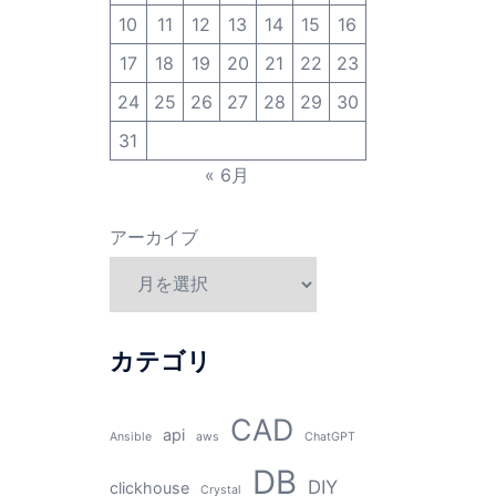
10
11
12
13
14
15
16
17
18
19
20
21
22
23
24
25
26
27
28
29
30
31
« 6月
アーカイブ
カテゴリ
CAD
api
Ansible
aws
ChatGPT
DB
DIY
clickhouse
Crystal