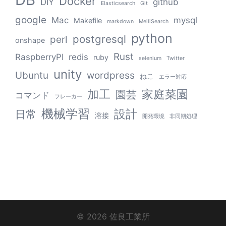
Docker
DIY
github
Elasticsearch
Git
google
Mac
mysql
Makefile
markdown
MeiliSearch
python
postgresql
perl
onshape
Rust
RaspberryPI
redis
ruby
selenium
Twitter
unity
Ubuntu
wordpress
ねこ
エラー対応
加工
家庭菜園
園芸
コマンド
フレーカー
機械学習
設計
日常
溶接
開発環境
非同期処理
© 2026 佐良工業所