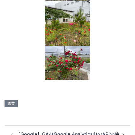
園芸
【Google】GA4(Google Analytics4)のAPIの使い