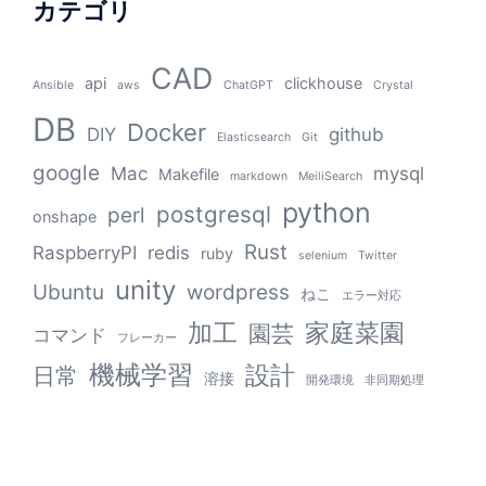
カテゴリ
CAD
api
clickhouse
Ansible
aws
ChatGPT
Crystal
DB
Docker
DIY
github
Elasticsearch
Git
google
Mac
mysql
Makefile
markdown
MeiliSearch
python
postgresql
perl
onshape
Rust
RaspberryPI
redis
ruby
selenium
Twitter
unity
Ubuntu
wordpress
ねこ
エラー対応
加工
家庭菜園
園芸
コマンド
フレーカー
機械学習
設計
日常
溶接
開発環境
非同期処理