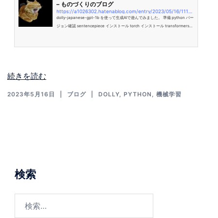
– ものづくりのブログ
https://a1026302.hatenablog.com/entry/2023/05/16/111659
dolly-japanese-gpt-1b を使って生成AIで遊んでみました。 準備 python バー
ジョン確認 sentencepiece インストール torch インストール transformers
インストール 使ってみる コード dolly-japanese-gpt-1b 実行 結果 質問と回
答 質問: 一番好きなファイナルファンタジーの作品は？ 質問: 一番好きなドラ
ゴンクエストの作品は？ 質問: 一番好きなポケモンは？ 質問: 一番強いスプラ
トゥーン3の武器は？ 準備 python バージョン確認 python は v3.11.3 を使用し
ました。 $ python –ve…
続きを読む
2023年5月16日
ブログ
DOLLY
,
PYTHON
,
機械学習
検索