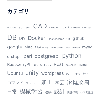
カテゴリ
CAD
api
clickhouse
Ansible
aws
ChatGPT
Crystal
DB
Docker
DIY
github
Elasticsearch
Git
google
Mac
mysql
Makefile
markdown
MeiliSearch
python
postgresql
perl
onshape
Rust
RaspberryPI
redis
ruby
selenium
Twitter
unity
Ubuntu
wordpress
ねこ
エラー対応
加工
家庭菜園
園芸
コマンド
フレーカー
機械学習
設計
日常
溶接
開発環境
非同期処理