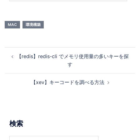
all firmware-b43-installer $ sudo rebootupdate-pciids は pci.ids の現在の
バージョンをプライマリ配布サイトからダウンロードしてインストールするも
の…
MAC
環境構築
【redis】redis-cli でメモリ使用量の多いキーを探
す
【xev】キーコードを調べる方法
検索