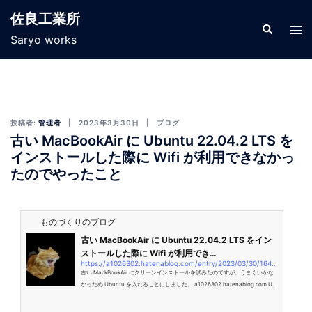
佐良工業所
Saryo works
投稿者:
管理者
2023年3月30日
ブログ
古い MacBookAir に Ubuntu 22.04.2 LTS を
インストールした際に Wifi が利用できなかっ
たのでやったこと
ものづくりのブログ
古い MacBookAir に Ubuntu 22.04.2 LTS をイン
ストールした際に Wifi が利用でき…
https://a1026302.hatenablog.com/entry/2023/03/30/164901
古い MackBookAir にクリーンインストールを試みたのですが、うまくいかな
かっため Ubuntu を入れることにしました。 a1026302.hatenablog.com Ub
untu を入れたら wifi が使えなくて困ったので、対応方法をここにメモしま
す。 実行コマンド $ sudo apt update $ sudo update-pciids $ sudo apt inst