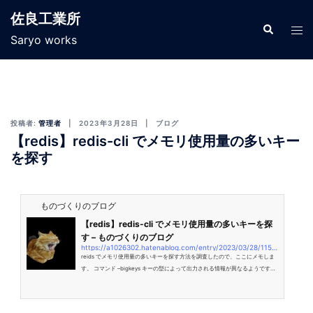
佐良工業所
Saryo works
投稿者:
管理者
2023年3月28日
ブログ
【redis】redis-cli でメモリ使用量の多いキー
を探す
ものづくりのブログ
【redis】redis-cli でメモリ使用量の多いキーを探
す – ものづくりのブログ
https://a1026302.hatenablog.com/entry/2023/03/28/115427
reids でメモリ使用量の多いキーを探す方法を調査したので、ここにメモしま
す。 コマンド –bigkeys キーの型によって出力される情報が異なるようです。
(hash ならフィールド数など) $ redis-cli –bigkeys –memkeys で調べたバイト
数が表示されるようです。 $ redis-cli –memkeys 参考 please-sleep.cou929.
numedium.com