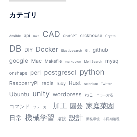
カテゴリ
CAD
api
clickhouse
Ansible
aws
ChatGPT
Crystal
DB
Docker
DIY
github
Elasticsearch
Git
google
Mac
mysql
Makefile
markdown
MeiliSearch
python
postgresql
perl
onshape
Rust
RaspberryPI
redis
ruby
selenium
Twitter
unity
Ubuntu
wordpress
ねこ
エラー対応
加工
家庭菜園
園芸
コマンド
フレーカー
機械学習
設計
日常
溶接
開発環境
非同期処理