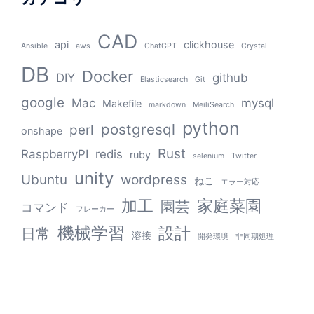
CAD
api
clickhouse
Ansible
aws
ChatGPT
Crystal
DB
Docker
DIY
github
Elasticsearch
Git
google
Mac
mysql
Makefile
markdown
MeiliSearch
python
postgresql
perl
onshape
Rust
RaspberryPI
redis
ruby
selenium
Twitter
unity
Ubuntu
wordpress
ねこ
エラー対応
加工
家庭菜園
園芸
コマンド
フレーカー
機械学習
設計
日常
溶接
開発環境
非同期処理