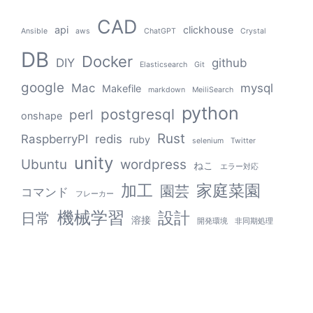
CAD
api
clickhouse
Ansible
aws
ChatGPT
Crystal
DB
Docker
DIY
github
Elasticsearch
Git
google
Mac
mysql
Makefile
markdown
MeiliSearch
python
postgresql
perl
onshape
Rust
RaspberryPI
redis
ruby
selenium
Twitter
unity
Ubuntu
wordpress
ねこ
エラー対応
加工
家庭菜園
園芸
コマンド
フレーカー
機械学習
設計
日常
溶接
開発環境
非同期処理