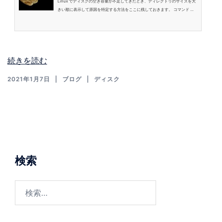
Linux でディスクの空き容量が不足してきたとき、ディレクトリのサイズを大
きい順に表示して原因を特定する方法をここに残しておきます。 コマンド オ
プションの説明 duコマンドの主なオプション 含める/含めない 表示関係 sort
コマンドの主なオプション 並べ替え その他 コマンド 以下のコマンドを実行す
ると容量が大きいディレクトリがわかります。 $ sudo du -m / –max-depth=
3 –exclude="/proc*" | sort -k1 -n -r オプションの説明 duコマンドの主なオプ
ション 「du」は、ディスクの使用量をディレクトリごとに集計し…
続きを読む
2021年1月7日
ブログ
ディスク
検索