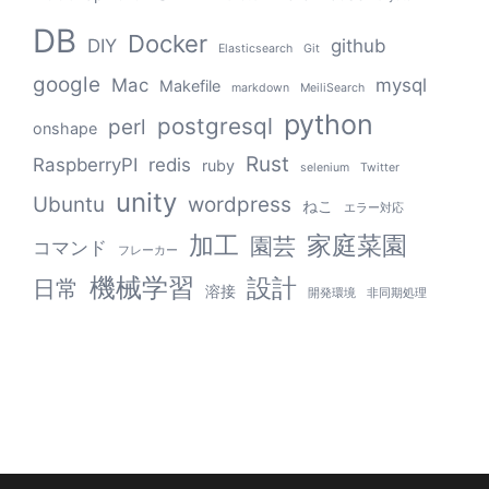
DB
Docker
DIY
github
Elasticsearch
Git
google
Mac
mysql
Makefile
markdown
MeiliSearch
python
postgresql
perl
onshape
Rust
RaspberryPI
redis
ruby
selenium
Twitter
unity
Ubuntu
wordpress
ねこ
エラー対応
加工
家庭菜園
園芸
コマンド
フレーカー
機械学習
設計
日常
溶接
開発環境
非同期処理