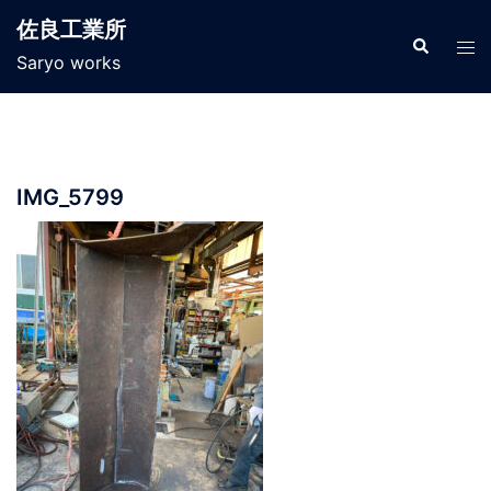
コ
佐良工業所
ン
検
ト
索
Saryo works
テ
グ
ン
ル
ツ
メ
へ
ニ
ス
ュ
IMG_5799
キ
ー
ッ
プ