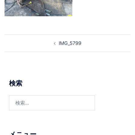
投
IMG_5799
稿
ナ
ビ
ゲ
ー
検索
シ
ョ
検
ン
索:
メニュー