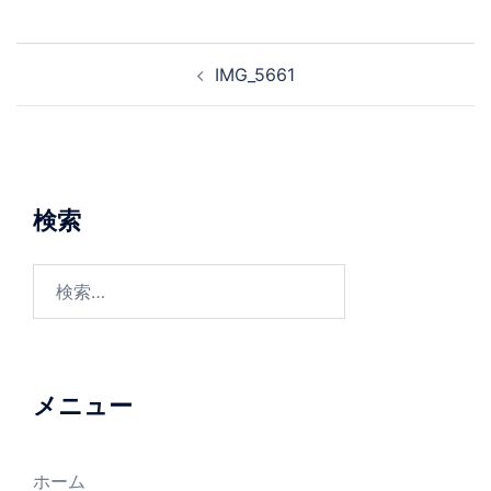
投
IMG_5661
稿
ナ
ビ
ゲ
ー
検索
シ
ョ
検
ン
索:
メニュー
ホーム