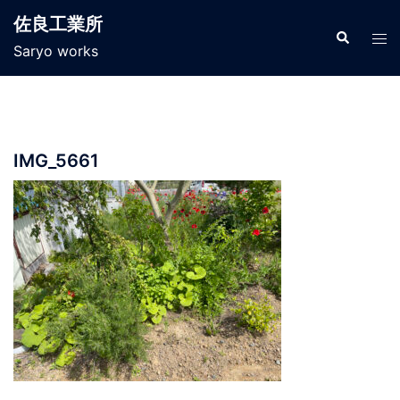
コ
佐良工業所
ン
検
ト
索
Saryo works
テ
グ
ン
ル
ツ
メ
へ
ニ
ス
ュ
IMG_5661
キ
ー
ッ
プ