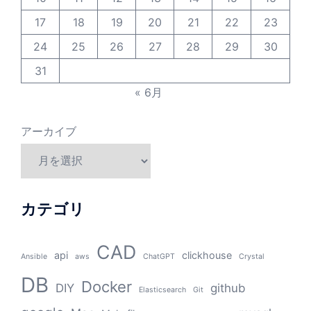
17
18
19
20
21
22
23
24
25
26
27
28
29
30
31
« 6月
アーカイブ
カテゴリ
CAD
api
clickhouse
Ansible
aws
ChatGPT
Crystal
DB
Docker
DIY
github
Elasticsearch
Git