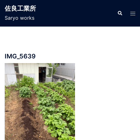
コ
佐良工業所
ン
検
ト
索
Saryo works
テ
グ
ン
ル
ツ
メ
へ
ニ
ス
ュ
IMG_5639
キ
ー
ッ
プ