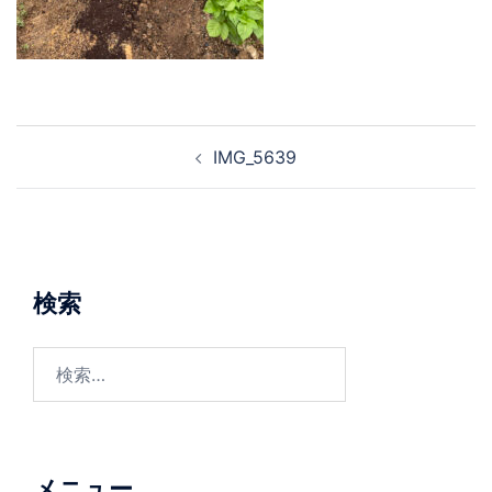
投
IMG_5639
稿
ナ
ビ
ゲ
ー
検索
シ
ョ
検
ン
索:
メニュー