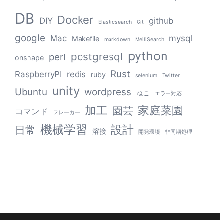
DB
Docker
DIY
github
Elasticsearch
Git
google
Mac
mysql
Makefile
markdown
MeiliSearch
python
postgresql
perl
onshape
Rust
RaspberryPI
redis
ruby
selenium
Twitter
unity
Ubuntu
wordpress
ねこ
エラー対応
加工
家庭菜園
園芸
コマンド
フレーカー
機械学習
設計
日常
溶接
開発環境
非同期処理