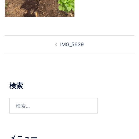
投
IMG_5639
稿
ナ
ビ
ゲ
ー
検索
シ
ョ
検
ン
索:
メニュー