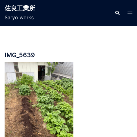
コ
佐良工業所
ン
検
ト
索
Saryo works
テ
グ
ン
ル
ツ
メ
へ
ニ
ス
ュ
IMG_5639
キ
ー
ッ
プ