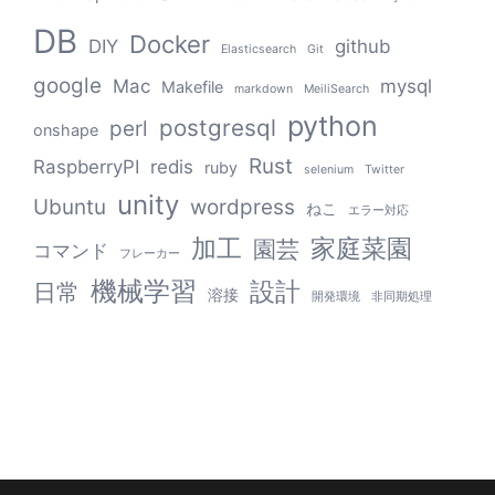
DB
Docker
DIY
github
Elasticsearch
Git
google
Mac
mysql
Makefile
markdown
MeiliSearch
python
postgresql
perl
onshape
Rust
RaspberryPI
redis
ruby
selenium
Twitter
unity
Ubuntu
wordpress
ねこ
エラー対応
加工
家庭菜園
園芸
コマンド
フレーカー
機械学習
設計
日常
溶接
開発環境
非同期処理