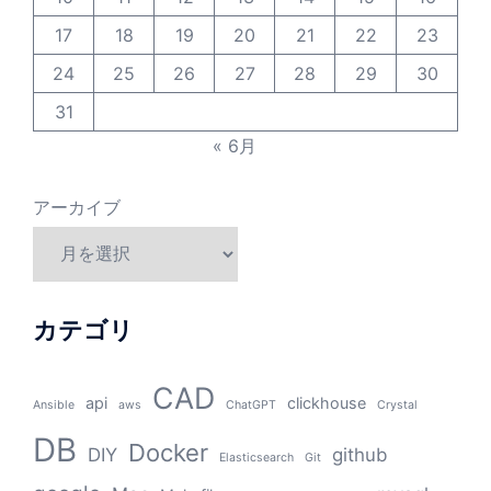
17
18
19
20
21
22
23
24
25
26
27
28
29
30
31
« 6月
アーカイブ
カテゴリ
CAD
api
clickhouse
Ansible
aws
ChatGPT
Crystal
DB
Docker
DIY
github
Elasticsearch
Git