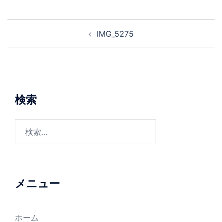
投
IMG_5275
稿
ナ
ビ
ゲ
ー
検索
シ
ョ
検
ン
索:
メニュー
ホーム