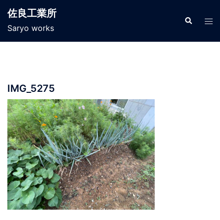
コ
佐良工業所
ン
検
ト
索
Saryo works
テ
グ
ン
ル
ツ
メ
へ
ニ
ス
ュ
IMG_5275
キ
ー
ッ
プ