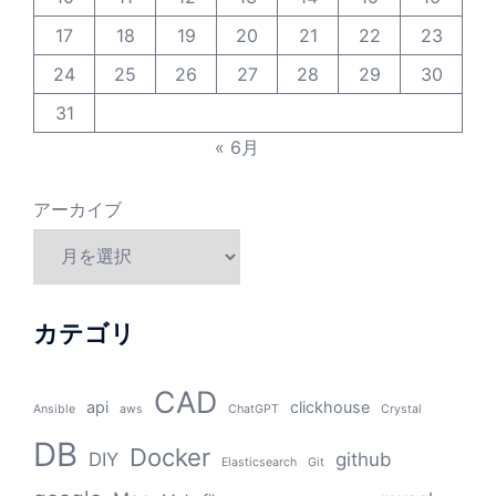
17
18
19
20
21
22
23
24
25
26
27
28
29
30
31
« 6月
アーカイブ
カテゴリ
CAD
api
clickhouse
Ansible
aws
ChatGPT
Crystal
DB
Docker
DIY
github
Elasticsearch
Git