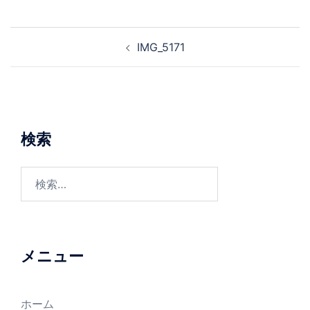
投
IMG_5171
稿
ナ
ビ
ゲ
ー
検索
シ
ョ
検
ン
索:
メニュー
ホーム