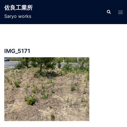
コ
佐良工業所
ン
検
ト
索
Saryo works
テ
グ
ン
ル
ツ
メ
へ
ニ
ス
ュ
IMG_5171
キ
ー
ッ
プ