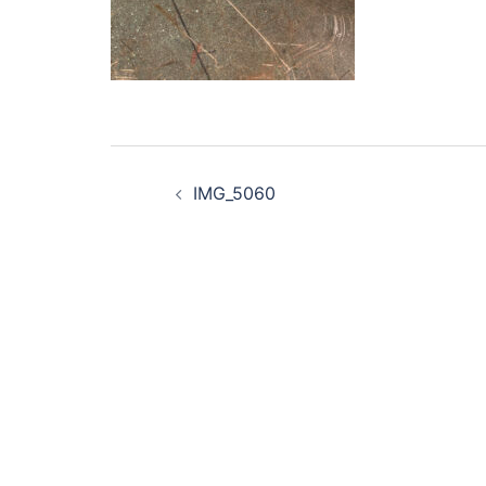
投
IMG_5060
稿
ナ
ビ
ゲ
ー
シ