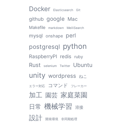
Docker
Elasticsearch
Git
google
github
Mac
Makefile
markdown
MeiliSearch
perl
mysql
onshape
python
postgresql
RaspberryPI
redis
ruby
Rust
Ubuntu
selenium
Twitter
unity
wordpress
ねこ
コマンド
エラー対応
フレーカー
加工
家庭菜園
園芸
機械学習
日常
溶接
設計
開発環境
非同期処理