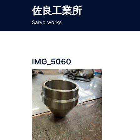
コ
佐良工業所
ン
テ
Saryo works
ン
ツ
へ
ス
IMG_5060
キ
ッ
プ