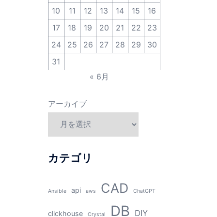
10
11
12
13
14
15
16
17
18
19
20
21
22
23
24
25
26
27
28
29
30
31
« 6月
アーカイブ
カテゴリ
CAD
api
Ansible
aws
ChatGPT
DB
DIY
clickhouse
Crystal