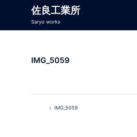
コ
佐良工業所
ン
テ
Saryo works
ン
ツ
へ
ス
IMG_5059
キ
ッ
プ
投
IMG_5059
稿
ナ