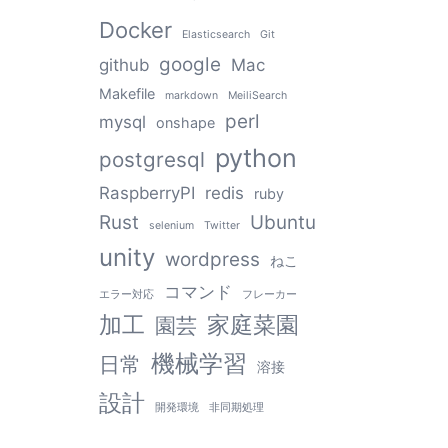
Docker
Elasticsearch
Git
google
github
Mac
Makefile
markdown
MeiliSearch
perl
mysql
onshape
python
postgresql
RaspberryPI
redis
ruby
Rust
Ubuntu
selenium
Twitter
unity
wordpress
ねこ
コマンド
エラー対応
フレーカー
加工
家庭菜園
園芸
機械学習
日常
溶接
設計
開発環境
非同期処理