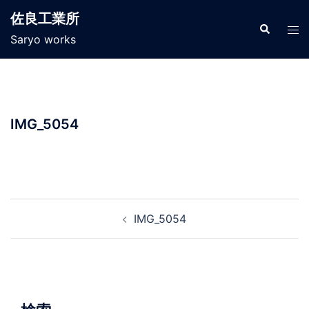
コ
佐良工業所
ン
検
ト
索
Saryo works
テ
グ
ン
ル
ツ
メ
へ
ニ
ス
ュ
IMG_5054
キ
ー
ッ
プ
投
IMG_5054
稿
ナ
ビ
ゲ
ー