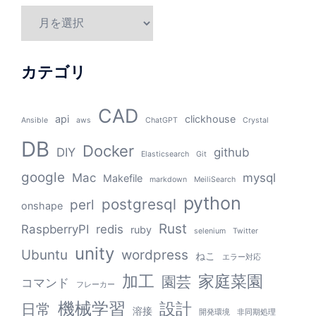
カテゴリ
CAD
api
clickhouse
Ansible
aws
ChatGPT
Crystal
DB
Docker
DIY
github
Elasticsearch
Git
google
Mac
mysql
Makefile
markdown
MeiliSearch
python
postgresql
perl
onshape
Rust
RaspberryPI
redis
ruby
selenium
Twitter
unity
Ubuntu
wordpress
ねこ
エラー対応
加工
家庭菜園
園芸
コマンド
フレーカー
機械学習
設計
日常
溶接
開発環境
非同期処理