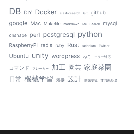
DB
Docker
DIY
github
Elasticsearch
Git
google
Mac
mysql
Makefile
markdown
MeiliSearch
python
postgresql
perl
onshape
Rust
RaspberryPI
redis
ruby
selenium
Twitter
unity
Ubuntu
wordpress
ねこ
エラー対応
加工
家庭菜園
園芸
コマンド
フレーカー
機械学習
設計
日常
溶接
開発環境
非同期処理