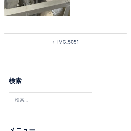
投
IMG_5051
稿
ナ
ビ
ゲ
ー
検索
シ
ョ
検
ン
索:
メニュー