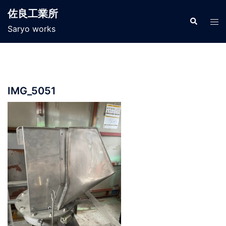
コ
佐良工業所
ン
検
ト
索
Saryo works
テ
グ
ン
ル
ツ
メ
へ
ニ
ス
ュ
IMG_5051
キ
ー
ッ
プ