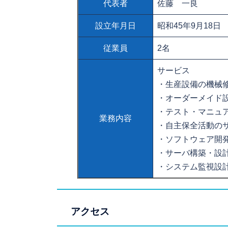
代表者
佐藤 一良
設立年月日
昭和45年9月18日
従業員
2名
サービス
・生産設備の機械
・オーダーメイド
・テスト・マニュ
業務内容
・自主保全活動の
・ソフトウェア開発
・サーバ構築・設
・システム監視設
アクセス