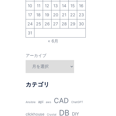
10
11
12
13
14
15
16
17
18
19
20
21
22
23
24
25
26
27
28
29
30
31
« 6月
アーカイブ
カテゴリ
CAD
api
Ansible
aws
ChatGPT
DB
DIY
clickhouse
Crystal