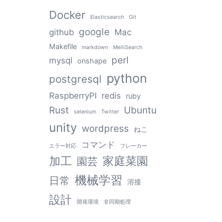
Docker
Elasticsearch
Git
google
github
Mac
Makefile
markdown
MeiliSearch
perl
mysql
onshape
python
postgresql
RaspberryPI
redis
ruby
Rust
Ubuntu
selenium
Twitter
unity
wordpress
ねこ
コマンド
エラー対応
フレーカー
加工
家庭菜園
園芸
機械学習
日常
溶接
設計
開発環境
非同期処理