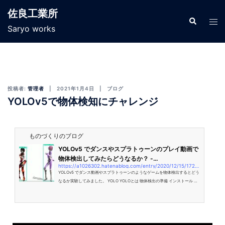
佐良工業所
Saryo works
投稿者:
管理者
2021年1月4日
ブログ
YOLOv5で物体検知にチャレンジ
ものづくりのブログ
YOLOv5 でダンスやスプラトゥーンのプレイ動画で
物体検出してみたらどうなるか？ -…
https://a1026302.hatenablog.com/entry/2020/12/15/172753
YOLOv5 でダンス動画やスプラトゥーンのようなゲームを物体検出するとどう
なるか実験してみました。 YOLO YOLOとは 物体検出の準備 インストール NV
IDIAドライバインストール OpenCVインストール YOLOv5インストール 追加
ライブラリインストール モデルファイルダウンロード 動画準備 ダンス動画取
得 物体検出処理 ダンス スプラトゥーン2 物体検出してみた ダンス動画 スプラ
トゥーン動画 #1 スプラトゥーン動画 #2 YOLO YOLOとは 「You Only Look O
nce」の略です。 YOLOは画像データからその画像データに写っている人や