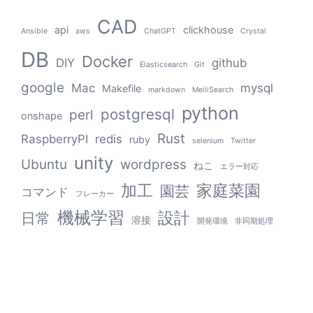
CAD
api
clickhouse
Ansible
aws
ChatGPT
Crystal
DB
Docker
DIY
github
Elasticsearch
Git
google
Mac
mysql
Makefile
markdown
MeiliSearch
python
postgresql
perl
onshape
Rust
RaspberryPI
redis
ruby
selenium
Twitter
unity
Ubuntu
wordpress
ねこ
エラー対応
加工
家庭菜園
園芸
コマンド
フレーカー
機械学習
設計
日常
溶接
開発環境
非同期処理