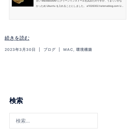
古い MackBookAir にクリーンインストールを試みたのですが、うまくいかな
かっため Ubuntu を入れることにしました。 a1026302.hatenablog.com Ub
untu を入れたら wifi が使えなくて困ったので、対応方法をここにメモしま
す。 実行コマンド $ sudo apt update $ sudo update-pciids $ sudo apt inst
all firmware-b43-installer $ sudo rebootupdate-pciids は pci.ids の現在の
バージョンをプライマリ配布サイトからダウンロードしてインストールするも
の…
続きを読む
2023年3月30日
ブログ
MAC
,
環境構築
検索