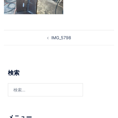
投
IMG_5798
稿
ナ
ビ
ゲ
ー
検索
シ
ョ
検
ン
索:
メニュー