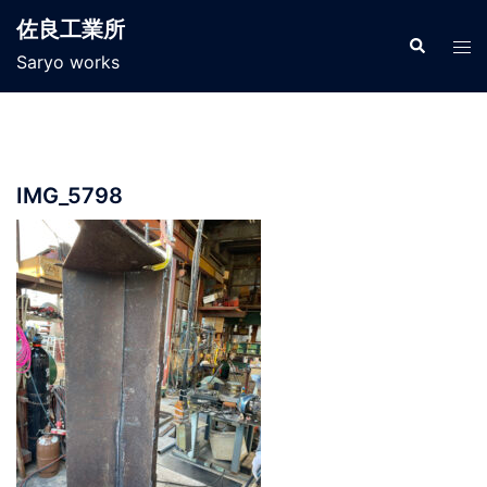
コ
佐良工業所
ン
検
ト
索
Saryo works
テ
グ
ン
ル
ツ
メ
へ
ニ
ス
ュ
IMG_5798
キ
ー
ッ
プ