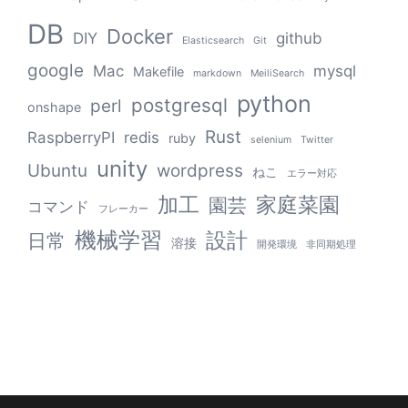
DB
Docker
DIY
github
Elasticsearch
Git
google
Mac
mysql
Makefile
markdown
MeiliSearch
python
postgresql
perl
onshape
Rust
RaspberryPI
redis
ruby
selenium
Twitter
unity
Ubuntu
wordpress
ねこ
エラー対応
加工
家庭菜園
園芸
コマンド
フレーカー
機械学習
設計
日常
溶接
開発環境
非同期処理