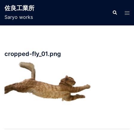
コ
佐良工業所
ン
検
ト
索
Saryo works
テ
グ
ン
ル
ツ
メ
へ
ニ
ス
ュ
cropped-fly_01.png
キ
ー
ッ
プ
投