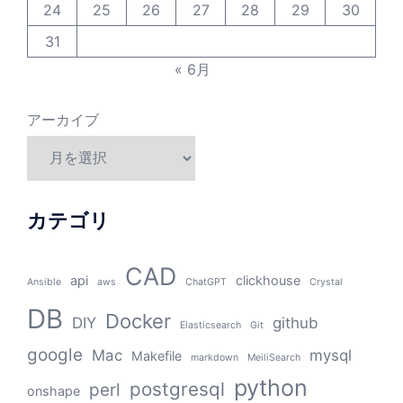
24
25
26
27
28
29
30
31
« 6月
アーカイブ
カテゴリ
CAD
api
clickhouse
Ansible
aws
ChatGPT
Crystal
DB
Docker
DIY
github
Elasticsearch
Git
google
Mac
mysql
Makefile
markdown
MeiliSearch
python
postgresql
perl
onshape