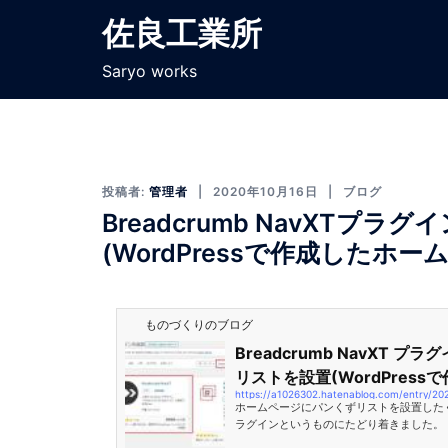
佐良工業所
Saryo works
投稿者:
管理者
2020年10月16日
ブログ
Breadcrumb NavXT
(WordPressで作成したホー
ものづくりのブログ
Breadcrumb NavXT 
リストを設置(WordPress
https://a1026302.hatenablog.com/entry/20
ホームページにパンくずリストを設置したくて「B
ラグインというものにたどり着きました。 「Br
インは、WordPressで作成したホーム