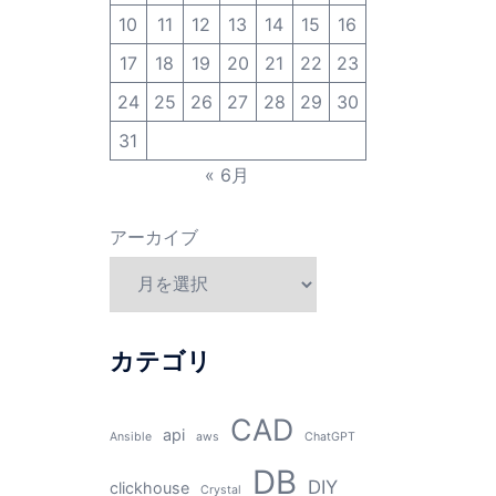
10
11
12
13
14
15
16
17
18
19
20
21
22
23
24
25
26
27
28
29
30
31
« 6月
アーカイブ
カテゴリ
CAD
api
Ansible
aws
ChatGPT
DB
DIY
clickhouse
Crystal