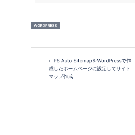
合わせて表示してくれるものです。 とい
設定する方法を例にしています。 パンくず
とは 名前の由来 種類 位置型パンくずリス
パンくずリスト メリット ユーザビリティ
にクローリングできる パンくず…
WORDPRESS
PS Auto SitemapをWordPressで作
成したホームページに設定してサイト
マップ作成