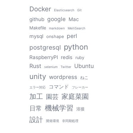
Docker
Elasticsearch
Git
google
github
Mac
Makefile
markdown
MeiliSearch
perl
mysql
onshape
python
postgresql
RaspberryPI
redis
ruby
Rust
Ubuntu
selenium
Twitter
unity
wordpress
ねこ
コマンド
エラー対応
フレーカー
加工
家庭菜園
園芸
機械学習
日常
溶接
設計
開発環境
非同期処理