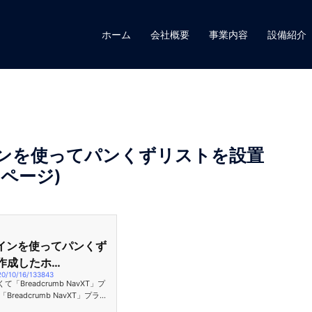
ホーム
会社概要
事業内容
設備紹介
プラグインを使ってパンくずリストを設置
ムページ)
プラグインを使ってパンくず
で作成したホ…
20/10/16/133843
readcrumb NavXT」プ
eadcrumb NavXT」プラグ
ページにパンくずリストをページに