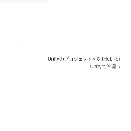
うテーマを使ったホームページに
リストについて パンくずリスト
ト 属性型パンくずリスト パス型
が高くなる 検索エンジンが効率的
UnityのプロジェクトをGitHub for
Unityで管理